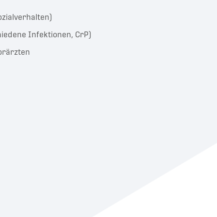
zialverhalten)
hiedene Infektionen, CrP)
orärzten